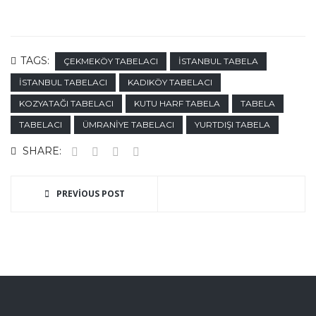
TAGS:
ÇEKMEKÖY TABELACI
İSTANBUL TABELA
İSTANBUL TABELACI
KADIKÖY TABELACI
KOZYATAĞI TABELACI
KUTU HARF TABELA
TABELA
TABELACI
ÜMRANIYE TABELACI
YURTDIŞI TABELA
SHARE:
PREVIOUS POST