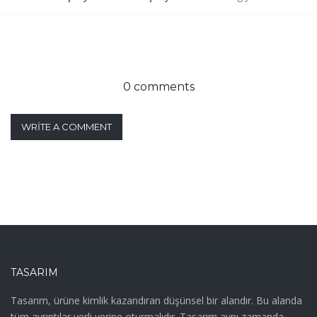
0 comments
WRITE A COMMENT
TASARIM
Tasarım, ürüne kimlik kazandıran düşünsel bir alandır. Bu alanda
tüm ayrıntılar yerli yerine oturmalıdır. Tasarım aynı zamanda,