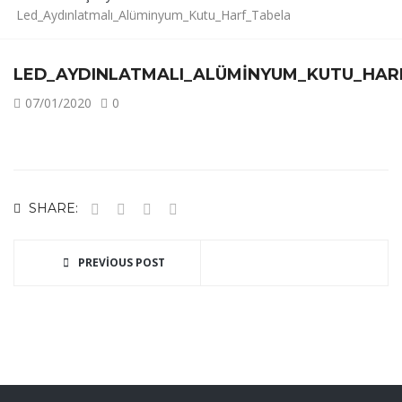
Led_Aydınlatmalı_Alüminyum_Kutu_Harf_Tabela
LED_AYDINLATMALI_ALÜMINYUM_KUTU_HAR
07/01/2020
0
SHARE:
PREVIOUS POST