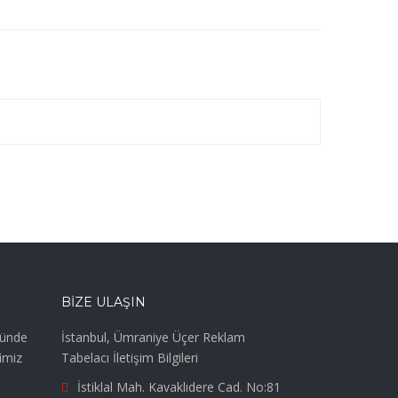
BIZE ULAŞIN
günde
İstanbul, Ümraniye Üçer Reklam
imiz
Tabelacı İletişim Bilgileri
İstiklal Mah. Kavaklıdere Cad. No:81