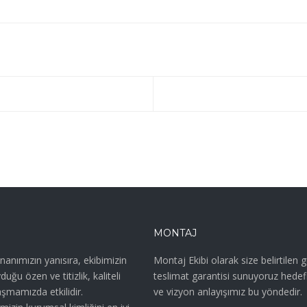
MONTAJ
anımızın yanısıra, ekibimizin
Montaj Ekibi olarak size belirtilen 
uğu özen ve titizlik, kaliteli
teslimat garantisi sunuyoruz hedef
şmamızda etkilidir.
ve vizyon anlayışımız bu yöndedir.