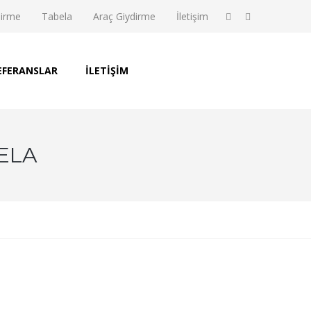
dirme
Tabela
Araç Giydirme
İletişim
EFERANSLAR
İLETIŞIM
ELA