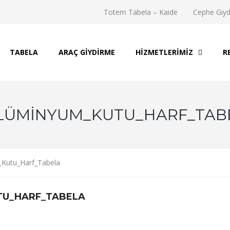
Totem Tabela – Kaide
Cephe Giy
TABELA
ARAÇ GIYDIRME
HIZMETLERIMIZ
R
ALÜMINYUM_KUTU_HARF_TAB
_Kutu_Harf_Tabela
TU_HARF_TABELA