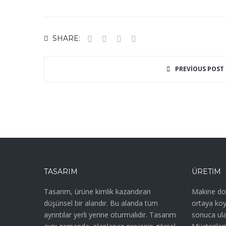
SHARE:
PREVIOUS POST
TASARIM
ÜRETIM
Tasarım, ürüne kimlik kazandıran
Makine don
düşünsel bir alandır. Bu alanda tüm
ortaya koyd
ayrıntılar yerli yerine oturmalıdır. Tasarım
sonuca ula