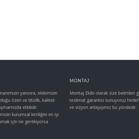
MONTAJ
anımızın yanısıra, ekibimizin
Montaj Ekibi olarak size belirtilen 
uğu özen ve titizlik, kaliteli
teslimat garantisi sunuyoruz hedef
şmamızda etkilidir.
ve vizyon anlayışımız bu yöndedir.
mizin kurumsal kimliğini en iyi
nmak için ne gerekiyorsa