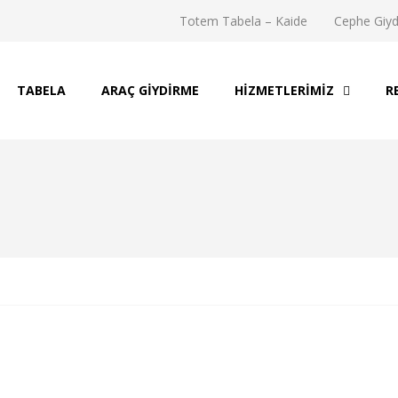
Totem Tabela – Kaide
Cephe Giy
TABELA
ARAÇ GIYDIRME
HIZMETLERIMIZ
R