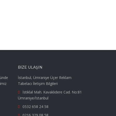
BIZE ULAŞIN
günde
İstanbul, Ümraniye Üçer Reklam
imiz
Tabelacı İletişim Bilgileri
İstiklal Mah. Kavaklıdere Cad. No:81
Ümraniye/İstanbul
0532 658 24 58
0216 329 08 58