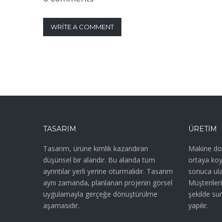
WRITE A COMMENT
TASARIM
ÜRETIM
Tasarım, ürüne kimlik kazandıran
Makine don
düşünsel bir alandır. Bu alanda tüm
ortaya koyd
ayrıntılar yerli yerine oturmalıdır. Tasarım
sonuca ula
aynı zamanda, planlanan projenin görsel
Müşterileri
uygulamayla gerçeğe dönüştürülme
şekilde su
aşamasıdır.
yapılır.