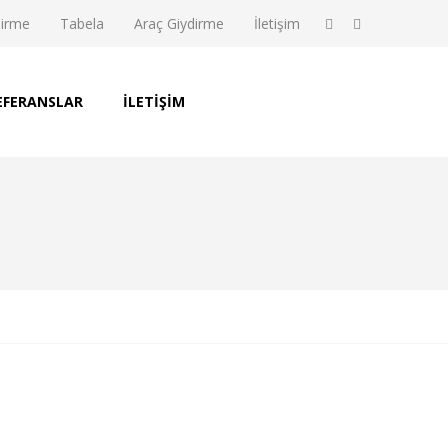
dirme
Tabela
Araç Giydirme
İletişim
EFERANSLAR
İLETIŞIM