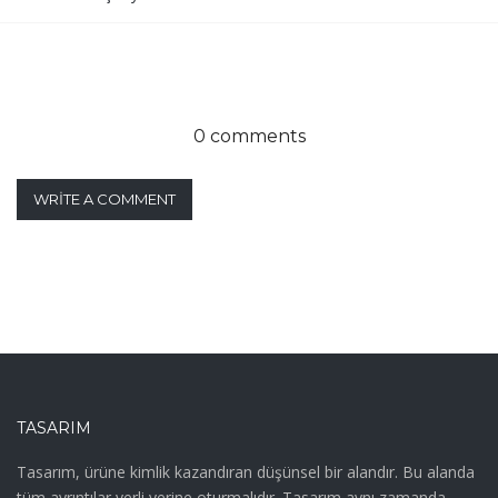
0 comments
WRITE A COMMENT
TASARIM
Tasarım, ürüne kimlik kazandıran düşünsel bir alandır. Bu alanda
tüm ayrıntılar yerli yerine oturmalıdır. Tasarım aynı zamanda,